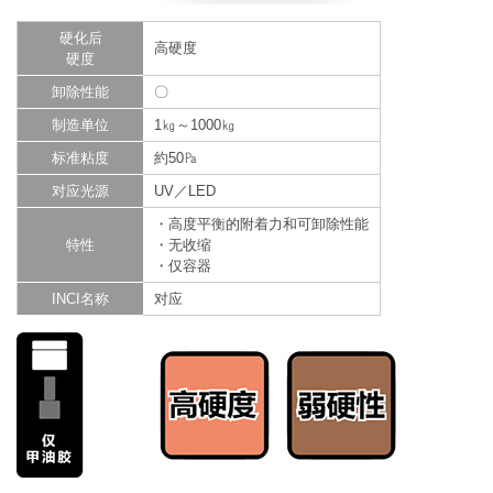
硬化后
高硬度
硬度
卸除性能
〇
制造单位
1㎏～1000㎏
标准粘度
約50㎩
对应光源
UV／LED
・高度平衡的附着力和可卸除性能
特性
・无收缩
・仅容器
INCI名称
对应