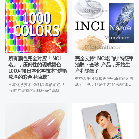
所有颜色完全对应「INCI
完全支持“INCI名”的“特级甲
名」，压倒性的现成颜色
油胶・全球”产品，开始生
1000种‼日本化学技术“鲜艳
产和销售了
浓厚的彩色甲油胶”
有些人平时就很关注甲油胶的所有
成分一览，但是作为“化妆品”出…
日本化学技术“鲜明浓厚的彩色甲
油胶”在现有的500种颜色基础…