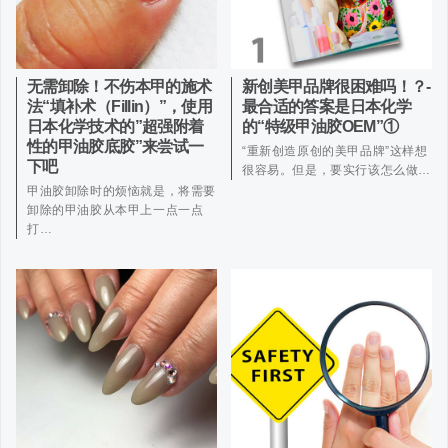
无需卸除！不伤本甲的施术
新创美甲品牌很困难吗！？-
法“填补术（Fillin）”，使用
最合适的答案是日本化学
日本化学技术的”超强附着
的“特级甲油胶OEM”①
性的甲油胶底胶”来尝试一
“重新创造原创的美甲品牌”这样想
下吧
很容易。但是，要实行该怎么做…
甲油胶卸除时的烦恼就是，将需要
卸除的甲油胶从本甲上一点一点
打…