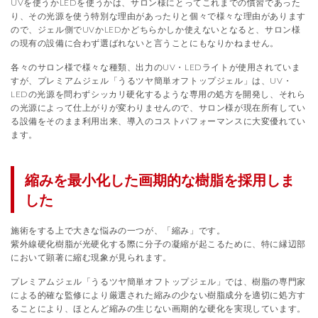
UVを使うかLEDを使うかは、サロン様にとってこれまでの慣習であった
り、その光源を使う特別な理由があったりと個々で様々な理由があります
ので、ジェル側でUVかLEDかどちらかしか使えないとなると、サロン様
の現有の設備に合わず選ばれないと言うことにもなりかねません。
各々のサロン様で様々な種類、出力のUV・LEDライトが使用されていま
すが、プレミアムジェル「うるツヤ簡単オフトップジェル」は、UV・
LEDの光源を問わずシッカリ硬化するような専用の処方を開発し、それら
の光源によって仕上がりが変わりませんので、サロン様が現在所有してい
る設備をそのまま利用出来、導入のコストパフォーマンスに大変優れてい
ます。
縮みを最小化した画期的な樹脂を採用しま
した
施術をする上で大きな悩みの一つが、「縮み」です。
紫外線硬化樹脂が光硬化する際に分子の凝縮が起こるために、特に縁辺部
において顕著に縮む現象が見られます。
プレミアムジェル「うるツヤ簡単オフトップジェル」では、樹脂の専門家
による的確な監修により厳選された縮みの少ない樹脂成分を適切に処方す
ることにより、ほとんど縮みの生じない画期的な硬化を実現しています。