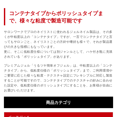
コンテナタイプからポリッシュタイプま
で、様々な粘度で製造可能です
サロンワークでプロのネイリストに使われるジェルネイル製品は、その多
くが中粘度以上の「コンテナタイプ」ですが、一言でコンテナタイプと言
ってもサロンごと、ネイリストごとの方針や嗜好も様々で、それが製品選
びの大きな指標にもなっています。
更に、そこに低粘度仕様については別ジャンルとして、ハケ付き瓶に充填
されている「ポリッシュタイプ」があります。
プレミアムジェル「うるツヤ簡単オフジェル」は、中粘度以上の「コンテ
ナタイプ」から、低粘度仕様の「ポリッシュタイプ」まで、ご利用環境や
ご要望に応じた様々な粘度・テクスチャ設定にフレキシブルに対応し製造
することが可能ですので、コンテナタイプでのテクスチャの好みに合わせ
た設定や、低粘度仕様のポリッシュタイプにすることを、お客様が自由に
お選びいただけます。
商品カテゴリ