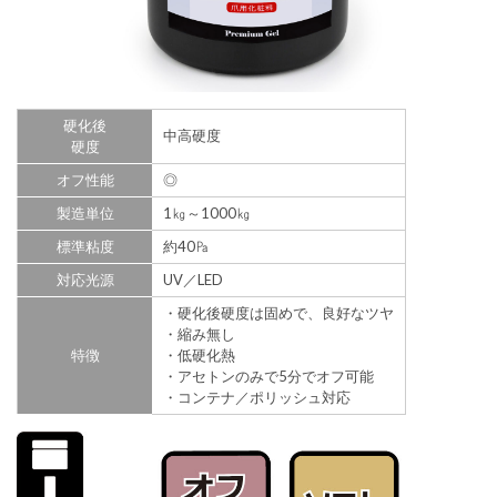
硬化後
中高硬度
硬度
オフ性能
◎
製造単位
1㎏～1000㎏
標準粘度
約40㎩
対応光源
UV／LED
・硬化後硬度は固めで、良好なツヤ
・縮み無し
特徴
・低硬化熱
・アセトンのみで5分でオフ可能
・コンテナ／ポリッシュ対応