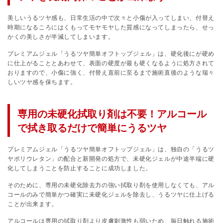
美しいうるツヤ感も、日常生活の中で次々と小傷が入ってしまい、付替え
時期になるころにはくもってモヤモヤした質感になってしまったら、せっ
かくの美しさが半減してしまいます。
プレミアムジェル「うるツヤ簡単オフトップジェル」は、硬化後にが硬め
に仕上がることとあわせて、表面の硬度が最も硬くなるように処方されて
おりますので、小傷に強く、付替え直前に至るまで施術直後のような瑞々
しいツヤ感を保ちます。
専用の未硬化拭取り剤は不要！アルコール
で拭き取るだけで簡単にうるツヤ
プレミアムジェル「うるツヤ簡単オフトップジェル」は、独自の「うるツ
ヤポリウレタン」の配合と新開発の処方で、未硬化ジェルが中途半端に硬
化してしまうことを防止することに成功しました。
そのために、専用の未硬化除去力の強い拭取り剤を使用しなくても、アル
コールのみで簡単かつ確実に未硬化ジェルを除去し、うるツヤに仕上げる
ことが出来ます。
アルコールは専用の拭取り剤より皮膚刺激性も弱いため、毎日触れる施術