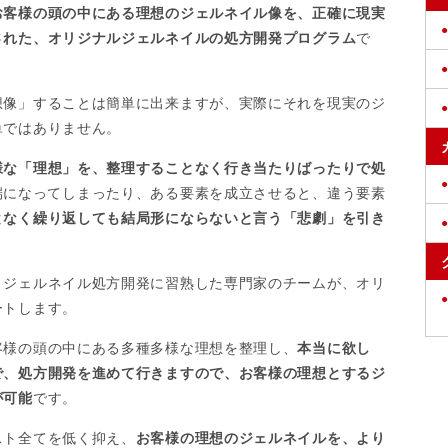
お客様の頭の中にある理想のジェルネイル像を、正確に現実
された、オリジナルジェルネイルの処方開発プログラム
で
想像」することは簡単に出来ますが、実際にそれを現実のジ
単ではありません。
様な「理想」を、整理することなく行き当たりばったりで処
端になってしまったり、ある要素を成立させると、違う要素
となく繰り返しても結局形にならないと言う「悲劇」を引き
、ジェルネイル処方開発に習熟した専門家のチームが、オリ
ートします。
客様の頭の中にある多種多様な理想を整理し、
本当に欲し
で、処方開発を進めて行きますので、お客様の理想とするジ
が可能
です。
スト全てを低く抑え、
お客様の理想のジェルネイルを、より