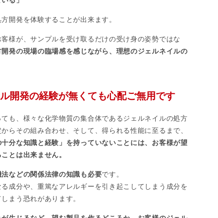
処方開発を体験することが出来ます。
お客様が、サンプルを受け取るだけの受け身の姿勢ではな
方開発の現場の臨場感を感じながら、理想のジェルネイルの
ル開発の経験が無くても心配ご無用です
っても、様々な化学物質の集合体であるジェルネイルの処方
定からその組み合わせ、そして、得られる性能に至るまで、
の十分な知識と経験」を持っていないことには、お客様が望
ることは出来ません。
機法などの関係法律の知識も必要
です。
なる成分や、重篤なアレルギーを引き起こしてしまう成分を
てしまう恐れがあります。
れが生じるなど、望む製品を作るどころか、お客様のジェル