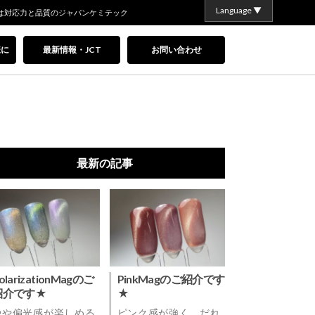
Language ▼
は対応力と品質のジャパンケミテック
様に
最新情報・JCT
お問い合わせ
最新の記事
olarizationMagのご
PinkMagのご紹介です
紹介です★
★
やや偏光感が楽しめる
ピンク感が強く、だれ