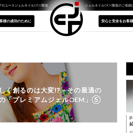
プロユースジェルネイルOEM製造
ジェルネイルOEM製造のご依頼
客様の成功のために
安心と安全をお客
しく創るのは大変⁉－その最適の
の「プレミアムジェルOEM」⑤
P