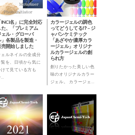
「INCI名」に完全対応
カラージェルの調色
した、「プレミアム
ってどうしてる⁉ – ジ
ジェル・グローバ
ャパンケミテック
ル」各製品を製造・
「あざやか濃厚カラ
販売開始しました
ージェル」オリジナ
ルカラージェルの創
ジェルネイルの全成分
られ方
一覧を、日頃から気に
創りたかった美しい色
かけて見ている方も
味のオリジナルカラー
少…
ジェル。 カラージェ…