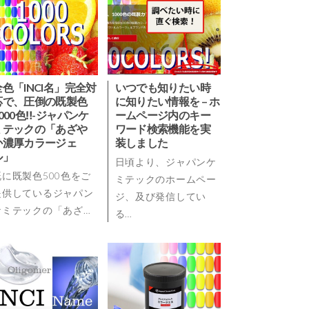
全色「INCI名」完全対
いつでも知りたい時
応で、圧倒の既製色
に知りたい情報を – ホ
1000色‼-ジャパンケ
ームページ内のキー
ミテックの「あざや
ワード検索機能を実
か濃厚カラージェ
装しました
ル」
日頃より、ジャパンケ
既に既製色500色をご
ミテックのホームペー
提供しているジャパン
ジ、及び発信してい
ケミテックの「あざ…
る…