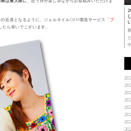
作業は最大限に
、思う存分楽しみながらお取組みいただけま
番の近道となるように、ジェルネイルOEM製造サービス
「プ
したら幸いでございます。
20
20
20
20
20
20
20
20