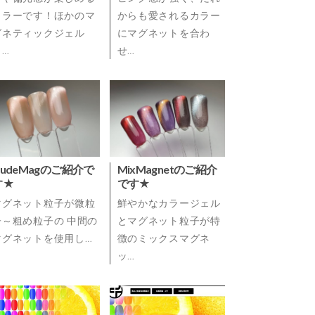
カラーです！ほかのマ
からも愛されるカラー
グネティックジェル
にマグネットを合わ
よ…
せ…
NudeMagのご紹介で
MixMagnetのご紹介
す★
です★
マグネット粒子が微粒
鮮やかなカラージェル
子～粗め粒子の 中間の
とマグネット粒子が特
マグネットを使用し…
徴のミックスマグネ
ッ…