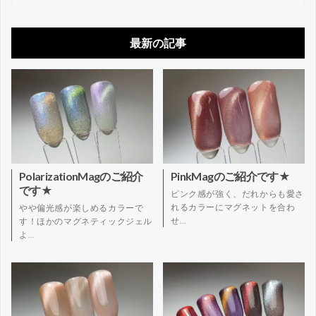
最新の記事
PolarizationMagのご紹介
PinkMagのご紹介です★
です★
ピンク感が強く、だれからも愛さ
れるカラーにマグネットを合わ
やや偏光感が楽しめるカラーで
せ…
す！ほかのマグネティックジェル
よ…