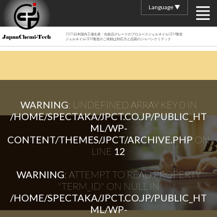
Language ▼
100%日本国内工場生産・化粧品グレードのプロユースジェルネイルOEM製造
ジェルネイルOEM製造のご依頼は対応力と品質のジャパンケミテック
WARNING
: UNDEFINED ARRAY KEY 0 IN
/HOME/SPECTAKA/JPCT.CO.JP/PUBLIC_HT
ML/WP-
CONTENT/THEMES/JPCT/ARCHIVE.PHP
ON
LINE
12
WARNING
: ATTEMPT TO READ PROPERTY
"TERM_ID" ON NULL IN
/HOME/SPECTAKA/JPCT.CO.JP/PUBLIC_HT
ML/WP-