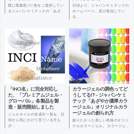
既に既製色500色をご提供してい
日頃より、ジャパンケミテックの
るジャパンケミテックの「あざ…
ホームページ、及び発信してい
る…
「INCI名」に完全対応し
カラージェルの調色ってど
た、「プレミアムジェル・
うしてる⁉ – ジャパンケミ
グローバル」各製品を製
テック「あざやか濃厚カラ
造・販売開始しました
ージェル」オリジナルカラ
ージェルの創られ方
ジェルネイルの全成分一覧を、日
頃から気にかけて見ている方も
創りたかった美しい色味のオリジ
少…
ナルカラージェル。 カラージェ…