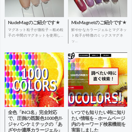
NudeMagのご紹介です★
MixMagnetのご紹介です★
マグネット粒子が微粒子～粗め粒
鮮やかなカラージェルとマグネッ
子の 中間のマグネットを使用し…
ト粒子が特徴のミックスマグネ
ッ…
全色「INCI名」完全対応
いつでも知りたい時に知り
で、圧倒の既製色1000色‼-
たい情報を – ホームページ
ジャパンケミテックの「あ
内のキーワード検索機能を
ざやか濃厚カラージェル」
実装しました