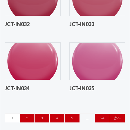
JCT-IN032
JCT-IN033
JCT-IN034
JCT-IN035
1
2
3
4
5
…
24
次へ