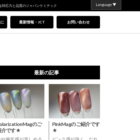
Language ▼
は対応力と品質のジャパンケミテック
様に
最新情報・JCT
お問い合わせ
最新の記事
olarizationMagのご
PinkMagのご紹介です
紹介です★
★
やや偏光感が楽しめる
ピンク感が強く、だれ