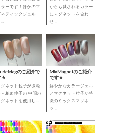
カラーです！ほかのマ
からも愛されるカラー
グネティックジェル
にマグネットを合わ
よ…
せ…
NudeMagのご紹介で
MixMagnetのご紹介
す★
です★
マグネット粒子が微粒
鮮やかなカラージェル
子～粗め粒子の 中間の
とマグネット粒子が特
マグネットを使用し…
徴のミックスマグネ
ッ…