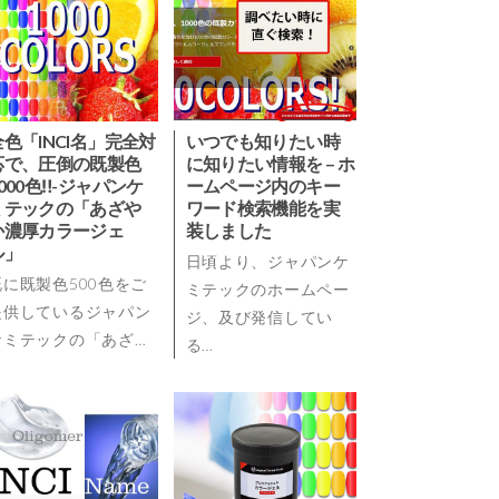
全色「INCI名」完全対
いつでも知りたい時
応で、圧倒の既製色
に知りたい情報を – ホ
1000色‼-ジャパンケ
ームページ内のキー
ミテックの「あざや
ワード検索機能を実
か濃厚カラージェ
装しました
ル」
日頃より、ジャパンケ
既に既製色500色をご
ミテックのホームペー
提供しているジャパン
ジ、及び発信してい
ケミテックの「あざ…
る…