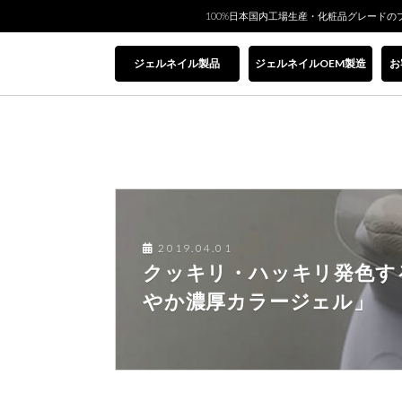
100%日本国内工場生産・化粧品グレードの
ジェルネイル製品
ジェルネイルOEM製造
お
2019.04.01
クッキリ・ハッキリ発色す
やか濃厚カラージェル」