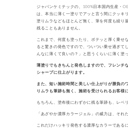
ジャパンケミテックの、100%日本国内生産・
は、本当に薄く一塗りでアッと言う間にクッキ
塗りムラなどもほとんど無く、筆を何度も繰り
残ることもありません。
これまで、何度も塗ったり、ボテッと厚く乗せ
ると驚きの発色ですので、ついつい乗せ過ぎて
んなに薄くて良いの？」と思うくらいに薄く塗
薄塗りでもきちんと発色しますので、フレンチ
シャープに仕上がります。
また、短い施術時間と美しい仕上がりが勝負の
りムラも筆跡も無く、施術を受けられるお客様
もちろん、塗布後にわずかに残る筆跡も、レベ
「あざやか濃厚カラージェル」の威力は、それ
これだけハッキリ発色する濃厚なカラーである