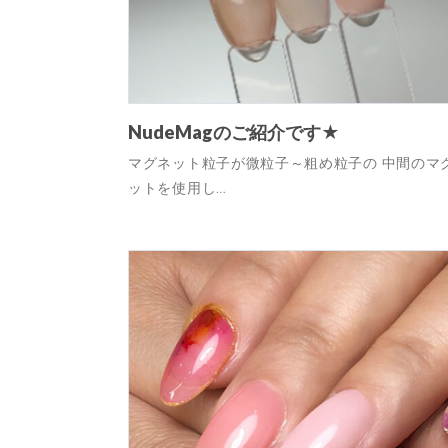
NudeMagのご紹介です★
マグネット粒子が微粒子～粗め粒子の 中間のマ
ットを使用し…