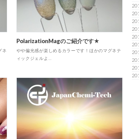
20
20
20
20
20
PolarizationMagのご紹介です★
20
グネ
やや偏光感が楽しめるカラーです！ほかのマグネテ
20
ィックジェルよ…
20
20
20