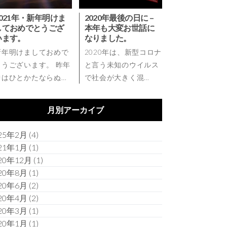
2021年・新年明けま
2020年最後の日に –
しておめでとうござ
本年も大変お世話に
います。
なりました。
新年明けましておめで
2020年は、新型コロナ
とうございます。 昨年
と言う未知のウイルス
中はひとかたならぬ…
で社会が大きく混…
月別アーカイブ
25年2月
(4)
21年1月
(1)
20年12月
(1)
20年8月
(1)
20年6月
(2)
20年4月
(2)
20年3月
(1)
20年1月
(1)