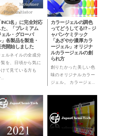
「INCI名」に完全対応
カラージェルの調色
した、「プレミアム
ってどうしてる⁉ – ジ
ジェル・グローバ
ャパンケミテック
ル」各製品を製造・
「あざやか濃厚カラ
販売開始しました
ージェル」オリジナ
ルカラージェルの創
ジェルネイルの全成分
られ方
一覧を、日頃から気に
創りたかった美しい色
かけて見ている方も
味のオリジナルカラー
少…
ジェル。 カラージェ…