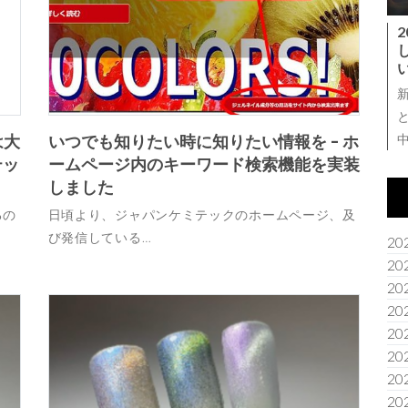
は大
いつでも知りたい時に知りたい情報を – ホ
テッ
ームページ内のキーワード検索機能を実装
しました
るの
日頃より、ジャパンケミテックのホームページ、及
び発信している…
20
20
20
20
20
20
20
20