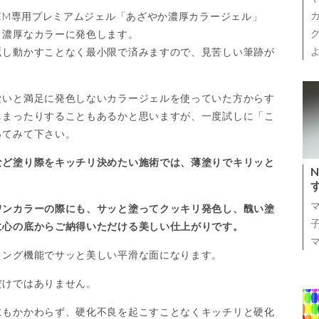
OEM専用プレミアムジェル「あざやか濃厚カラージェル」
リ濃厚なカラーに発色します。
返し動かすことなく最小限で済みますので、見苦しい筆跡が
ないと満足に発色しないカラージェルを使っていた方からす
しまったりすることもあるかと思いますが、一度試しに「こ
ってみて下さい。
など塗り際をキッチリ決めたい施術では、薄塗りでキリッと
ワンカラーの際にも、サッと塗ってクッキリ発色し、醜い塗
に心の底からご納得いただける美しい仕上がりです。
リング機能でサッと美しい平滑な面になります。
だけではありません。
にもかかわらず、硬化不良を起こすことなくキッチリと硬化